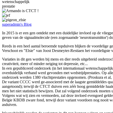
wetenschappelijk
prestatie
superadmin's Blog
In 2015 is er een gen ontdekt met een duidelijke invloed op de vlieg
geven van de signaalmolecule (een zogenaamde 'neurotransmittor') do
Reeds in een heel aantal beroemde topduiven blijken de voordelige
Verschoot en "Elsie" van Joost Desmeyter-Restiaen het voordeligste
Variaties in dit gen werden bij mens en dier reeds uitgebreid onderz
creativiteit, meer of minder neiging tot depressie, etc...
In een gepubliceerd onderzoek (in het internationaal wetenschappelijk
overduidelijk verband werd gevonden met wedstrijdprestaties. Op alle
onderzoek werden 1380 vluchtprestaties opgenomen. (Proskura et al,
De variant CCCC werd ge-associeerd met de laagste gemiddeldes qua 
aangetoond); terwijl de CTCT duiven een zéér hoog gemiddelde haal
men het niet statistisch bewijzen. Dat zal volgend onderzoek moeten u
Volgens wat wij zien en vermoeden, zal deze invloed evengoed gelden 
Belgie KBDB zware fond, terwijl deze variant voordoen nog nooit waa
asduiven.