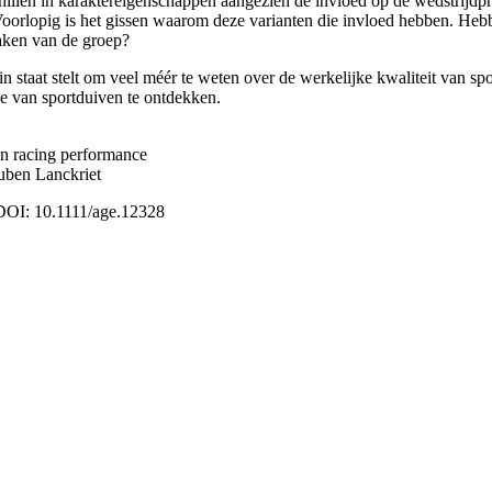
hillen in karaktereigenschappen aangezien de invloed op de wedstrijdpr
 Voorlopig is het gissen waarom deze varianten die invloed hebben. Heb
 maken van de groep?
staat stelt om veel méér te weten over de werkelijke kwaliteit van spo
e van sportduiven te ontdekken.
on racing performance
uben Lanckriet
DOI: 10.1111/age.12328