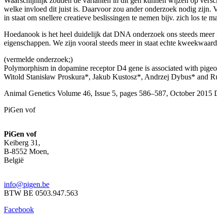
Waarschijnlijk zouden de varianten in dit gen kunnen wijzen op versc
welke invloed dit juist is. Daarvoor zou ander onderzoek nodig zijn.
in staat om snellere creatieve beslissingen te nemen bijv. zich los te
Hoedanook is het heel duidelijk dat DNA onderzoek ons steeds meer in 
eigenschappen. We zijn vooral steeds meer in staat echte kweekwaard
(vermelde onderzoek;)
Polymorphism in dopamine receptor D4 gene is associated with pige
Witold Stanisław Proskura*, Jakub Kustosz*, Andrzej Dybus* and R
Animal Genetics Volume 46, Issue 5, pages 586–587, October 2015 
PiGen vof
PiGen vof
Keiberg 31,
B-8552 Moen,
België
info@pigen.be
BTW BE 0503.947.563
Facebook