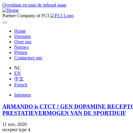
Overslaan en naar de inhoud gaan
Partner Company of FCI
Home
Diensten
Main
Over ons
navigation
Nieuws
Prijzen
Contacteer ons
NL
EN
中文
French
Inloggen
User
ARMANDO is CTCT ! GEN DOPAMINE RECEPT
account
PRESTATIEVERMOGEN VAN DE SPORTDUIF
menu
11 nov, 2020
receptor type 4