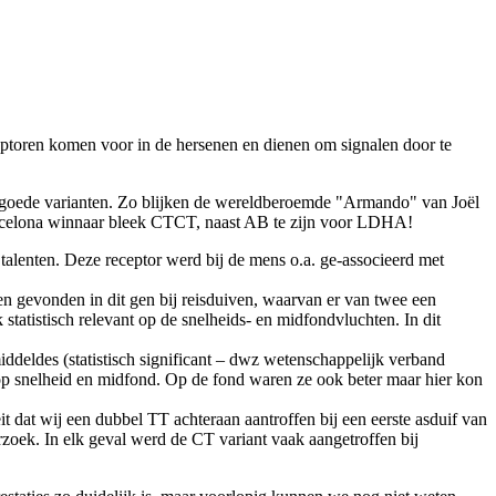
ceptoren komen voor in de hersenen en dienen om signalen door te
 goede varianten. Zo blijken de wereldberoemde "Armando" van Joël
Barcelona winnaar bleek CTCT, naast AB te zijn voor LDHA!
talenten. Deze receptor werd bij de mens o.a. ge-associeerd met
ten gevonden in dit gen bij reisduiven, waarvan er van twee een
atistisch relevant op de snelheids- en midfondvluchten. In dit
eldes (statistisch significant – dwz wetenschappelijk verband
p snelheid en midfond. Op de fond waren ze ook beter maar hier kon
 dat wij een dubbel TT achteraan aantroffen bij een eerste asduif van
oek. In elk geval werd de CT variant vaak aangetroffen bij