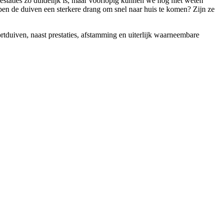
estaties zo duidelijk is, maar voorlopig kunnen we nog niet weten
ben de duiven een sterkere drang om snel naar huis te komen? Zijn ze
rtduiven, naast prestaties, afstamming en uiterlijk waarneembare