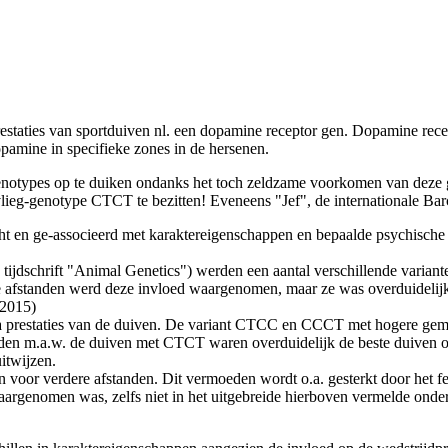
prestaties van sportduiven nl. een dopamine receptor gen. Dopamine re
pamine in specifieke zones in de hersenen.
 genotypes op te duiken ondanks het toch zeldzame voorkomen van deze
 vlieg-genotype CTCT te bezitten! Eveneens "Jef", de internationale 
ocht en ge-associeerd met karaktereigenschappen en bepaalde psychische 
 tijdschrift "Animal Genetics") werden een aantal verschillende varian
 afstanden werd deze invloed waargenomen, maar ze was overduidelijk st
 2015)
prestaties van de duiven. De variant CTCC en CCCT met hogere gemidd
den m.a.w. de duiven met CTCT waren overduidelijk de beste duiven o
itwijzen.
voor verdere afstanden. Dit vermoeden wordt o.a. gesterkt door het feit
rgenomen was, zelfs niet in het uitgebreide hierboven vermelde onderz